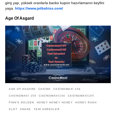
giriş yap, yüksek oranlarla banko kupon hazırlamanın keyfini
yaşa.
https://www.jetbahiss.com/
Age Of Asgard
AGE OF ASGARD
CASINO
CASINOMAXI 154
CASINOMAXI 155
CASINOMAXI154
CASINOMAXI155
FINN'S GOLDEN
HONEY HONEY HONEY
HONEY RUSH
SLOT
SNAKE
YENI ADRESLER