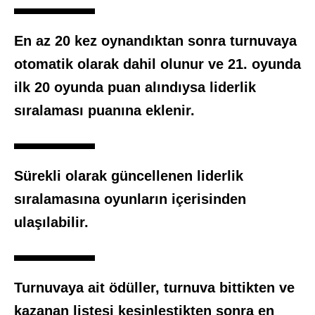
En az 20 kez oynandıktan sonra turnuvaya
otomatik olarak dahil olunur ve 21. oyunda
ilk 20 oyunda puan alındıysa liderlik
sıralaması puanına eklenir.
Sürekli olarak güncellenen liderlik
sıralamasına oyunların içerisinden
ulaşılabilir.
Turnuvaya ait ödüller, turnuva bittikten ve
kazanan listesi kesinleştikten sonra en