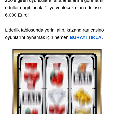
200’e giren oyunculara, sıralamalarına göre farklı
ödüller dağıtılacak. 1.’ye verilecek olan ödül ise
6.000 Euro!
Liderlik tablosunda yerini alıp, kazandıran casino
oyunlarını oynamak için hemen
BURAYI TIKLA
.