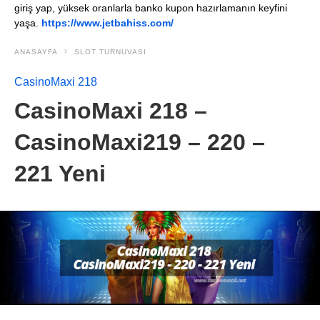
giriş yap, yüksek oranlarla banko kupon hazırlamanın keyfini
yaşa.
https://www.jetbahiss.com/
ANASAYFA
SLOT TURNUVASI
CasinoMaxi 218
CasinoMaxi 218 –
CasinoMaxi219 – 220 –
221 Yeni