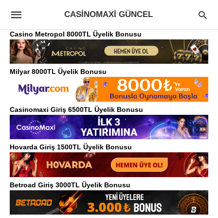
CASINOMAXI GÜNCEL
Casino Metropol 8000TL Üyelik Bonusu
Milyar 8000TL Üyelik Bonusu
Casinomaxi Giriş 6500TL Üyelik Bonusu
Hovarda Giriş 1500TL Üyelik Bonusu
Betroad Giriş 3000TL Üyelik Bonusu