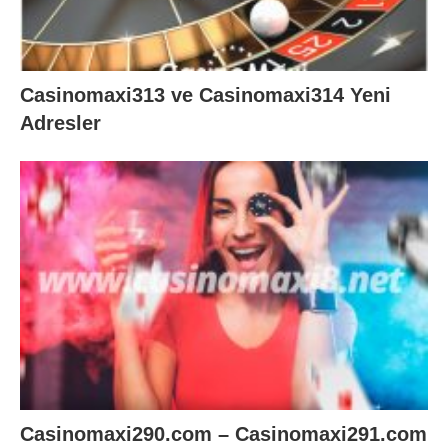
Casinomaxi313 ve Casinomaxi314 Yeni
Adresler
Casinomaxi290.com – Casinomaxi291.com