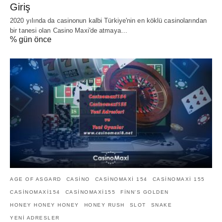
Giriş
2020 yılında da casinonun kalbi Türkiye'nin en köklü casinolarından
bir tanesi olan Casino Maxi'de atmaya…
% gün önce
AGE OF ASGARD
CASINO
CASINOMAXI 154
CASINOMAXI 155
CASINOMAXI154
CASINOMAXI155
FINN'S GOLDEN
HONEY HONEY HONEY
HONEY RUSH
SLOT
SNAKE
YENI ADRESLER