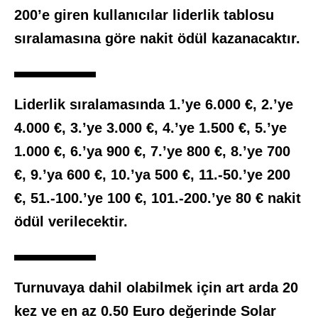
200’e giren kullanıcılar liderlik tablosu
sıralamasına göre nakit ödül kazanacaktır.
Liderlik sıralamasında 1.’ye 6.000 €, 2.’ye
4.000 €, 3.’ye 3.000 €, 4.’ye 1.500 €, 5.’ye
1.000 €, 6.’ya 900 €, 7.’ye 800 €, 8.’ye 700
€, 9.’ya 600 €, 10.’ya 500 €, 11.-50.’ye 200
€, 51.-100.’ye 100 €, 101.-200.’ye 80 € nakit
ödül verilecektir.
Turnuvaya dahil olabilmek için art arda 20
kez ve en az 0.50 Euro değerinde Solar