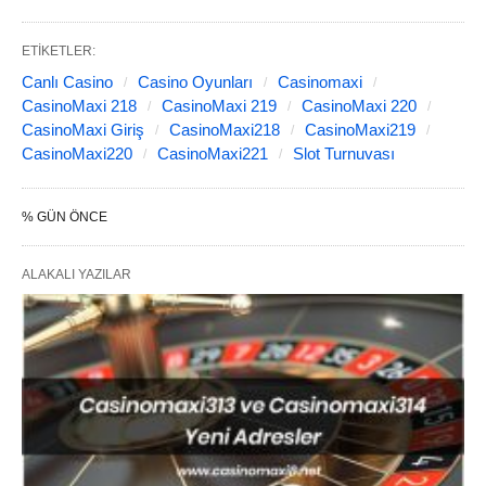
ETIKETLER:
Canlı Casino
Casino Oyunları
Casinomaxi
CasinoMaxi 218
CasinoMaxi 219
CasinoMaxi 220
CasinoMaxi Giriş
CasinoMaxi218
CasinoMaxi219
CasinoMaxi220
CasinoMaxi221
Slot Turnuvası
% GÜN ÖNCE
ALAKALI YAZILAR