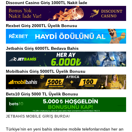
Discount Casino Giriş 1000TL Nakit İade
Rexbet Giriş 2000TL Üyelik Bonusu
Jetbahis Giriş 6000TL Bedava Bahis
Mobilbahis Giriş 5000TL Üyelik Bonusu
Bets10 Giriş 5000 TL Üyelik Bonusu
JETBAHIS MOBILE GIRIŞ BURDA!
Türkiye’nin en yeni bahis sitesine mobile telefonlarından her an