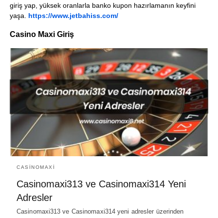
giriş yap, yüksek oranlarla banko kupon hazırlamanın keyfini
yaşa.
https://www.jetbahiss.com/
Casino Maxi Giriş
CASINOMAXI
Casinomaxi313 ve Casinomaxi314 Yeni
Adresler
Casinomaxi313 ve Casinomaxi314 yeni adresler üzerinden