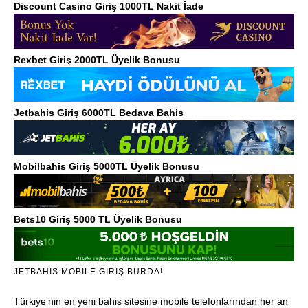
Discount Casino Giriş 1000TL Nakit İade
Rexbet Giriş 2000TL Üyelik Bonusu
Jetbahis Giriş 6000TL Bedava Bahis
Mobilbahis Giriş 5000TL Üyelik Bonusu
Bets10 Giriş 5000 TL Üyelik Bonusu
JETBAHIS MOBILE GIRIŞ BURDA!
Türkiye’nin en yeni bahis sitesine mobile telefonlarından her an