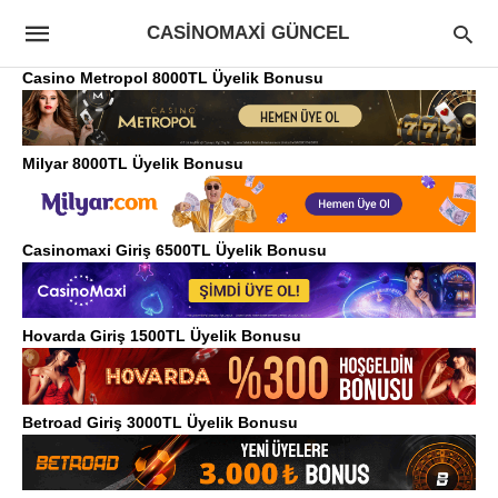
CASINOMAXI GÜNCEL
Casino Metropol 8000TL Üyelik Bonusu
Milyar 8000TL Üyelik Bonusu
Casinomaxi Giriş 6500TL Üyelik Bonusu
Hovarda Giriş 1500TL Üyelik Bonusu
Betroad Giriş 3000TL Üyelik Bonusu