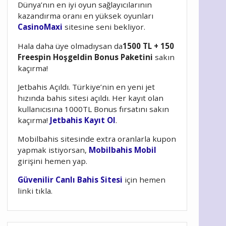
Dünya’nın en iyi oyun sağlayıcılarının
kazandırma oranı en yüksek oyunları
CasinoMaxi
sitesine seni bekliyor.
Hala daha üye olmadıysan da
1500 TL + 150
Freespin Hoşgeldin Bonus Paketini
sakın
kaçırma!
Jetbahis Açıldı. Türkiye’nin en yeni jet
hızında bahis sitesi açıldı. Her kayıt olan
kullanıcısına 1000TL Bonus fırsatını sakın
kaçırma!
Jetbahis Kayıt Ol
.
Mobilbahis sitesinde extra oranlarla kupon
yapmak istiyorsan,
Mobilbahis Mobil
girişini hemen yap.
Güvenilir Canlı Bahis Sitesi
için hemen
linki tıkla.