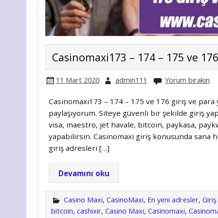
Casinomaxi173 – 174 – 175 ve 176
11 Mart 2020
admin111
Yorum bırakın
Casinomaxi173 – 174 – 175 ve 176 giriş ve para 
paylaşıyorum. Siteye güvenli bir şekilde giriş y
visa, maestro, jet havale, bitcoin, paykasa, paykw
yapabilirsin. Casinomaxi giriş konusunda sana 
giriş adresleri […]
Devamını oku
Casino Maxi
,
CasinoMaxi
,
En yeni adresler
,
Giriş
bitcoin
,
cashixir
,
Casino Maxi
,
Casinomaxi
,
Casinoma