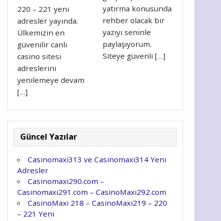
yatırma konusunda
220 – 221 yeni
rehber olacak bir
adresler yayında.
yazıyı seninle
Ülkemizin en
paylaşıyorum.
güvenilir canlı
Siteye güvenli […]
casino sitesi
adreslerini
yenilemeye devam
[…]
Güncel Yazılar
Casinomaxi313 ve Casinomaxi314 Yeni
Adresler
Casinomaxi290.com –
Casinomaxi291.com – CasinoMaxi292.com
CasinoMaxi 218 – CasinoMaxi219 – 220
– 221 Yeni