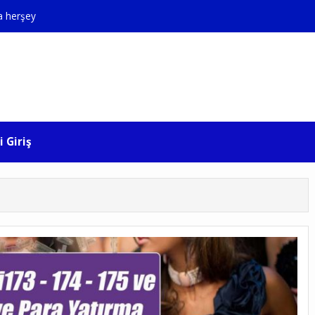
da herşey
Güncel Bonus Kampanyaları
 Giriş