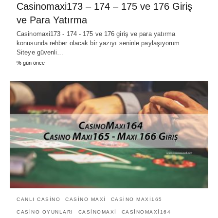
Casinomaxi173 – 174 – 175 ve 176 Giriş
ve Para Yatırma
Casinomaxi173 - 174 - 175 ve 176 giriş ve para yatırma
konusunda rehber olacak bir yazıyı seninle paylaşıyorum.
Siteye güvenli…
% gün önce
CANLI CASINO
CASINO MAXI
CASINO MAXI165
CASINO OYUNLARI
CASINOMAXI
CASINOMAXI164