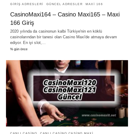
GIRIŞ ADRESLERI
GÜNCEL ADRESLER
MAXI 166
CasinoMaxi164 – Casino Maxi165 – Maxi
166 Giriş
2020 yılında da casinonun kalbi Türkiye'nin en köklü
casinolarından bir tanesi olan Casino Maxi'de atmaya devam
ediyor. En iyi slot,…
% gün önce
CANLI CASINO
CANLI CASINO CASINO MAXI