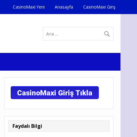
CasinoMaxi Yeni
Anasayfa
CasinoMaxi Giriş
Faydalı Bilgi