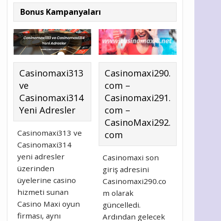
Bonus Kampanyaları
Casinomaxi313
Casinomaxi290.
ve
com –
Casinomaxi314
Casinomaxi291.
Yeni Adresler
com –
CasinoMaxi292.
Casinomaxi313 ve
com
Casinomaxi314
yeni adresler
Casinomaxi son
üzerinden
giriş adresini
üyelerine casino
Casinomaxi290.co
hizmeti sunan
m olarak
Casino Maxi oyun
güncelledi.
firması, aynı
Ardından gelecek