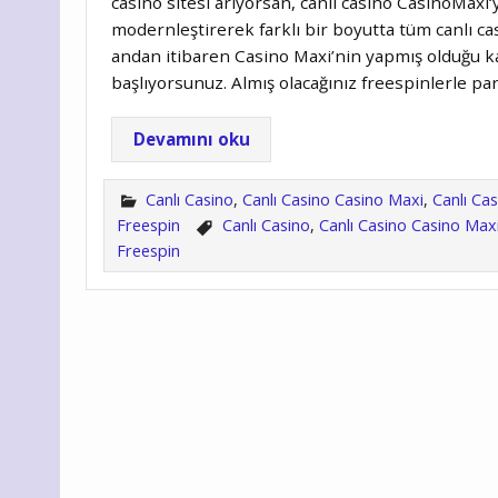
casino sitesi arıyorsan, canlı casino CasinoMaxi‘
modernleştirerek farklı bir boyutta tüm canlı ca
andan itibaren Casino Maxi’nin yapmış olduğu k
başlıyorsunuz. Almış olacağınız freespinlerle pa
Devamını oku
Canlı Casino
,
Canlı Casino Casino Maxi
,
Canlı Cas
Freespin
Canlı Casino
,
Canlı Casino Casino Max
Freespin