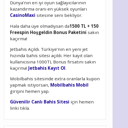
Dünya’nın en iyi oyun sağlayıcılarının
kazandırma oranı en yüksek oyunları
CasinoMaxi
sitesine seni bekliyor.
Hala daha üye olmadıysan da
1500 TL + 150
Freespin Hoşgeldin Bonus Paketini
sakın
kaçırma!
Jetbahis Açıldı. Türkiye’nin en yeni jet
hızında bahis sitesi açıldı. Her kayıt olan
kullanıcısına 1000TL Bonus fırsatını sakın
kaçırma!
Jetbahis Kayıt Ol
.
Mobilbahis sitesinde extra oranlarla kupon
yapmak istiyorsan,
Mobilbahis Mobil
girişini hemen yap.
Güvenilir Canlı Bahis Sitesi
için hemen
linki tıkla.