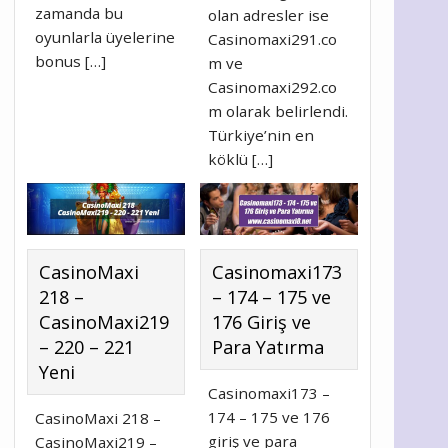
zamanda bu
olan adresler ise
oyunlarla üyelerine
Casinomaxi291.co
bonus […]
m ve
Casinomaxi292.co
m olarak belirlendi.
Türkiye’nin en
köklü […]
CasinoMaxi
Casinomaxi173
218 –
– 174 – 175 ve
CasinoMaxi219
176 Giriş ve
– 220 – 221
Para Yatırma
Yeni
Casinomaxi173 –
174 – 175 ve 176
CasinoMaxi 218 –
giriş ve para
CasinoMaxi219 –