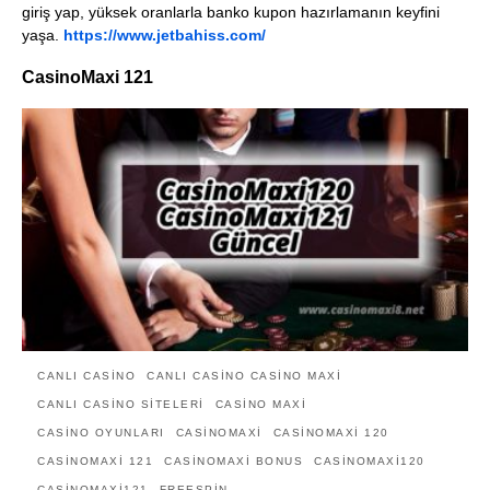
giriş yap, yüksek oranlarla banko kupon hazırlamanın keyfini
yaşa.
https://www.jetbahiss.com/
CasinoMaxi 121
CANLI CASINO
CANLI CASINO CASINO MAXI
CANLI CASINO SITELERI
CASINO MAXI
CASINO OYUNLARI
CASINOMAXI
CASINOMAXI 120
CASINOMAXI 121
CASINOMAXI BONUS
CASINOMAXI120
CASINOMAXI121
FREESPIN