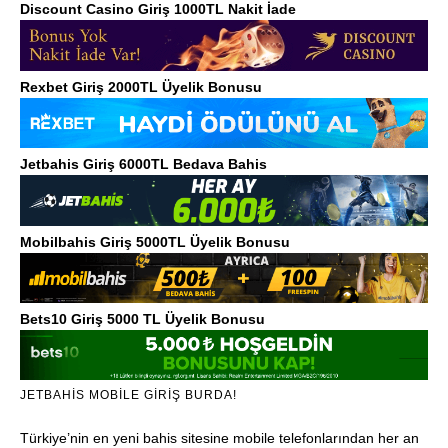
Discount Casino Giriş 1000TL Nakit İade
Rexbet Giriş 2000TL Üyelik Bonusu
Jetbahis Giriş 6000TL Bedava Bahis
Mobilbahis Giriş 5000TL Üyelik Bonusu
Bets10 Giriş 5000 TL Üyelik Bonusu
JETBAHIS MOBILE GIRIŞ BURDA!
Türkiye’nin en yeni bahis sitesine mobile telefonlarından her an