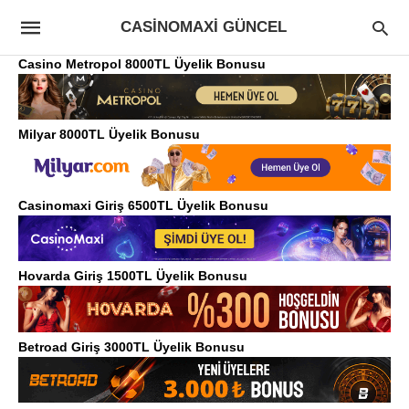
CASINOMAXI GÜNCEL
Casino Metropol 8000TL Üyelik Bonusu
Milyar 8000TL Üyelik Bonusu
Casinomaxi Giriş 6500TL Üyelik Bonusu
Hovarda Giriş 1500TL Üyelik Bonusu
Betroad Giriş 3000TL Üyelik Bonusu