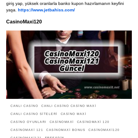
giriş yap, yüksek oranlarla banko kupon hazırlamanın keyfini
yaşa.
https://www.jetbahiss.com/
CasinoMaxi120
CANLI CASINO
CANLI CASINO CASINO MAXI
CANLI CASINO SITELERI
CASINO MAXI
CASINO OYUNLARI
CASINOMAXI
CASINOMAXI 120
CASINOMAXI 121
CASINOMAXI BONUS
CASINOMAXI120
CASINOMAXI121
FREESPIN